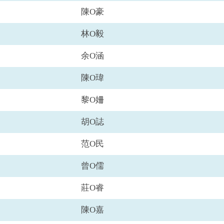
陳O豪
林O毅
余O涵
陳O瑋
黎O姍
胡O誌
范O民
曾O儒
莊O睿
陳O嘉