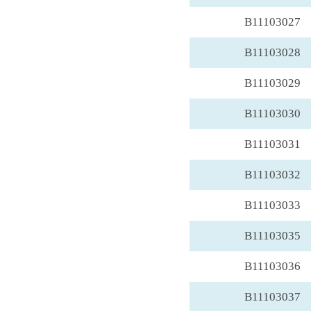
B11103027
B11103028
B11103029
B11103030
B11103031
B11103032
B11103033
B11103035
B11103036
B11103037