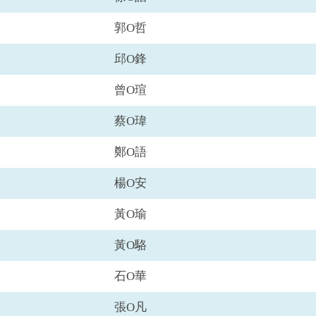
郭O哲
邱O鋒
曾O瑄
蔡O瑋
鄭O語
楊O安
黃O瑜
黃O駱
石O華
張O凡