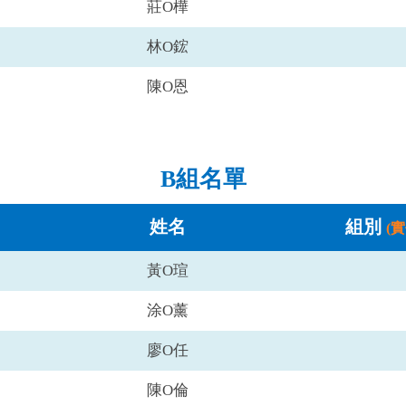
莊O樺
林O鋐
陳O恩
B組名單
姓名
組別
(
黃O瑄
涂O薰
廖O任
陳O倫