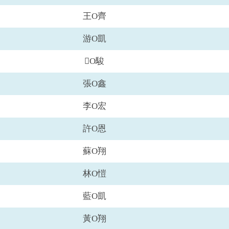
王O齊
游O凱
O駿
張O鑫
李O宏
許O恩
蘇O翔
林O愷
藍O凱
黃O翔