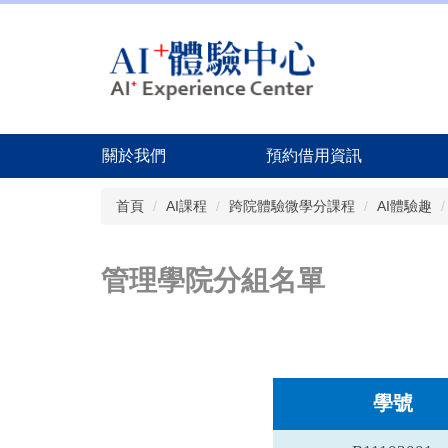
關於我們
預約借用資訊
跳
首頁
AI課程
跨院體驗微學分課程
AI體驗趣
到
主
要
內
管理學院分組名單
容
區
學號