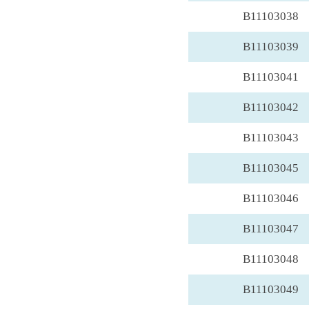
B11103038
B11103039
B11103041
B11103042
B11103043
B11103045
B11103046
B11103047
B11103048
B11103049