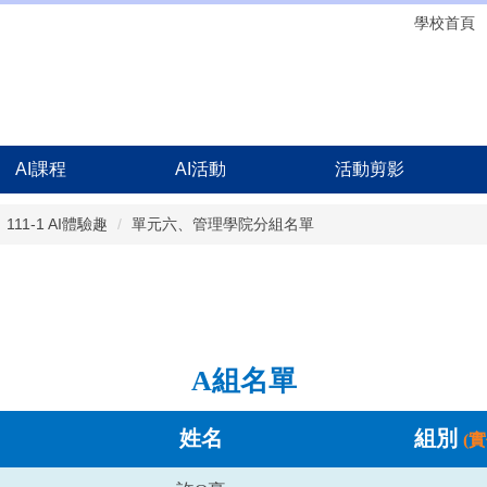
學校首頁
AI課程
AI活動
活動剪影
111-1 AI體驗趣
單元六、管理學院分組名單
A組名單
姓名
組別
(