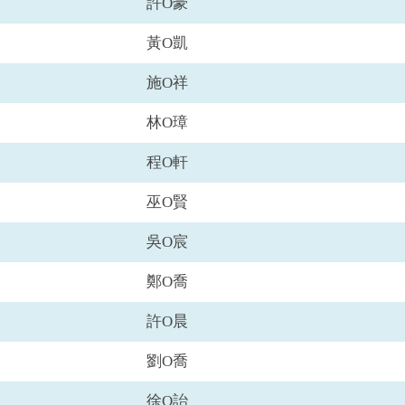
許O豪
黃O凱
施O祥
林O璋
程O軒
巫O賢
吳O宸
鄭O喬
許O晨
劉O喬
徐O詒