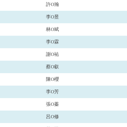
許O瀚
李O昱
林O斌
李O霖
謝O祐
蔡O叡
陳O櫻
李O芳
張O蓁
呂O修