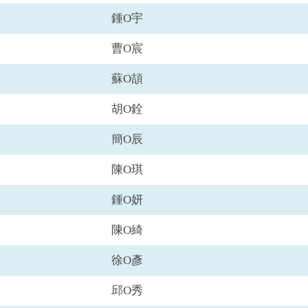
鍾O宇
曹O宸
蘇O頡
胡O銓
簡O辰
陳O琪
鍾O妍
陳O綺
徐O彥
邱O秀