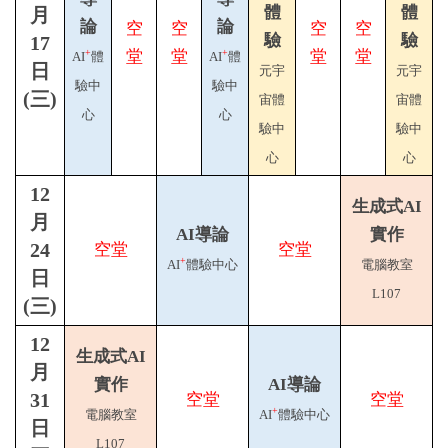
體
體
月
論
論
空
空
空
空
驗
驗
17
堂
堂
堂
堂
+
+
AI
體
AI
體
日
元宇
元宇
驗中
驗中
(三)
宙體
宙體
心
心
驗中
驗中
心
心
12
生成式AI
月
AI導論
實作
24
空堂
空堂
+
AI
體驗中心
電腦教室
日
L107
(三)
12
生成式AI
月
實作
AI導論
31
空堂
空堂
+
電腦教室
AI
體驗中心
日
L107