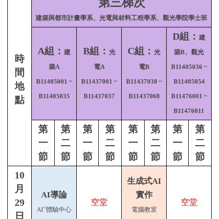
第三梯次
建築與都市計畫學系、光電與材料工程學系、觀光學院學士班
D組：
建
A組：
B組：
C組：
建
光
光
築B、觀光
時
築A
電A
電B
B11405036 ~
間
B11405001 ~
B11437001 ~
B11437038 ~
B11405054
地
B11405035
B11437037
B11437068
B11476001 ~
點
B11476011
第
第
第
第
第
第
第
第
一
二
一
二
一
二
一
二
節
節
節
節
節
節
節
節
10
生成式AI
月
AI導論
實作
29
空堂
空堂
+
AI
體驗中心
電腦教室
日