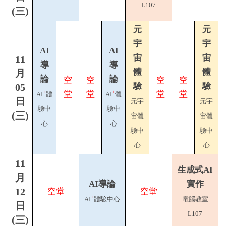
L107
(三)
元
元
宇
宇
AI
AI
宙
宙
11
導
導
體
體
月
論
論
空
空
空
空
驗
驗
05
堂
堂
堂
堂
+
+
AI
體
AI
體
日
元宇
元宇
驗中
驗中
(三)
宙體
宙體
心
心
驗中
驗中
心
心
11
生成式AI
月
AI導論
實作
12
空堂
空堂
+
AI
體驗中心
電腦教室
日
L107
(三)