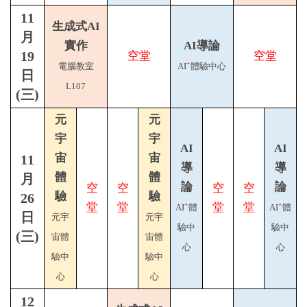
11
生成式AI
月
實作
AI導論
19
空堂
空堂
+
電腦教室
AI
體驗中心
日
L107
(三)
元
元
宇
宇
AI
AI
宙
宙
11
導
導
體
體
月
論
論
空
空
空
空
驗
驗
26
堂
堂
堂
堂
+
+
AI
體
AI
體
日
元宇
元宇
驗中
驗中
(三)
宙體
宙體
心
心
驗中
驗中
心
心
12