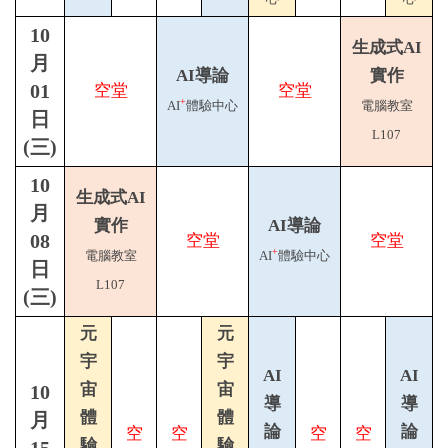
10
生成式AI
月
AI導論
實作
01
空堂
空堂
+
AI
體驗中心
電腦教室
日
L107
(三)
10
生成式AI
月
實作
AI導論
08
空堂
空堂
+
電腦教室
AI
體驗中心
日
L107
(三)
元
元
宇
宇
AI
AI
宙
宙
10
導
導
體
體
月
論
論
空
空
空
空
驗
驗