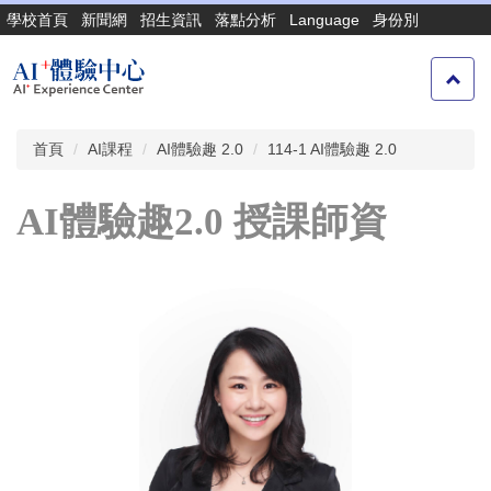
跳
學校首頁
新聞網
招生資訊
落點分析
Language
身份別
到
主
要
內
容
首頁
AI課程
AI體驗趣 2.0
114-1 AI體驗趣 2.0
區
AI體驗趣2.0 授課師資