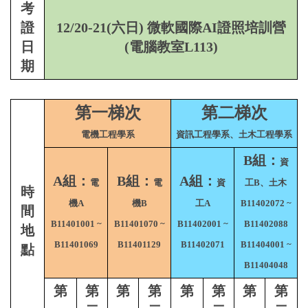
考
證
12/20-21(六日) 微軟國際AI證照培訓營
日
(電腦教室L113)
期
第一梯次
第二梯次
電機工程學系
資訊工程學系、土木工程學系
B組：
資
A組：
B組：
A組：
電
電
資
工B、土木
時
機A
機B
工A
B11402072 ~
間
B11401001 ~
B11401070 ~
B11402001 ~
B11402088
地
B11401069
B11401129
B11402071
B11404001 ~
點
B11404048
第
第
第
第
第
第
第
第