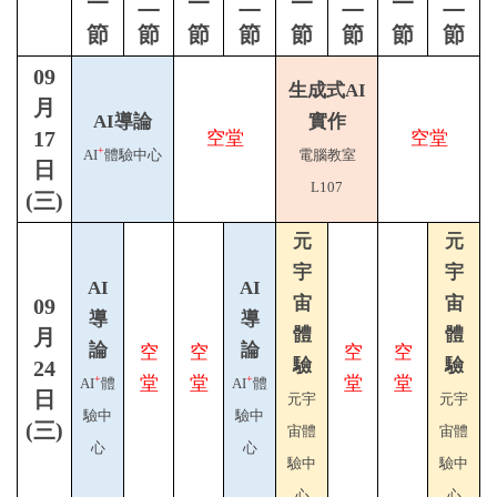
一
二
一
二
一
二
一
二
節
節
節
節
節
節
節
節
09
生成式AI
月
AI導論
實作
17
空堂
空堂
+
AI
體驗中心
電腦教室
日
L107
(三)
元
元
宇
宇
AI
AI
宙
宙
09
導
導
體
體
月
論
論
空
空
空
空
驗
驗
24
堂
堂
堂
堂
+
+
AI
體
AI
體
日
元宇
元宇
驗中
驗中
(三)
宙體
宙體
心
心
驗中
驗中
心
心