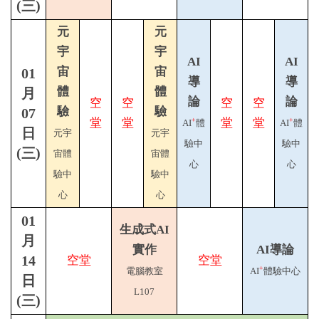
(三)
元
元
宇
宇
AI
AI
宙
宙
01
導
導
體
體
月
論
論
空
空
空
空
驗
驗
07
堂
堂
堂
堂
+
+
AI
體
AI
體
日
元宇
元宇
驗中
驗中
(三)
宙體
宙體
心
心
驗中
驗中
心
心
01
生成式AI
月
實作
AI導論
14
空堂
空堂
+
電腦教室
AI
體驗中心
日
L107
(三)