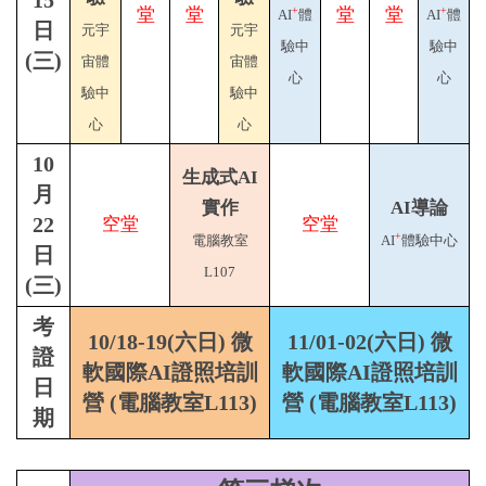
15
堂
堂
堂
堂
+
+
AI
體
AI
體
日
元宇
元宇
驗中
驗中
(三)
宙體
宙體
心
心
驗中
驗中
心
心
10
生成式AI
月
實作
AI導論
22
空堂
空堂
+
電腦教室
AI
體驗中心
日
L107
(三)
考
10/18-19(六日) 微
11/01-02(六日) 微
證
軟國際AI證照培訓
軟國際AI證照培訓
日
營 (電腦教室L113)
營 (電腦教室L113)
期