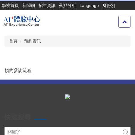
跳
學校首頁
新聞網
招生資訊
落點分析
Language
身份別
到
主
要
內
容
首頁
預約資訊
區
預約參訪流程
快速搜尋