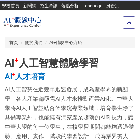
跳
學校首頁
新聞網
招生資訊
落點分析
Language
身份別
到
主
要
內
容
首頁
關於我們
AI+體驗中心介紹
區
+
AI
人工智慧體驗學習
+
AI
人才培育
AI人工智慧在近幾年迅速發展，成為產學界的新顯
學。各大產業都亟需AI人才來推動產業AI化。中華大
學將AI人工智慧結合個學院專業領域，培育學生除了
具備專業外，也能擁有洞察產業趨勢的AI科技力，讓
中華大學的每一位學生，在校學習期間都能夠透過體
驗、應用、實作三階段的學習設計，成為業界夯人