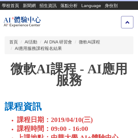
跳
學校首頁
新聞網
招生資訊
落點分析
Language
身份別
到
主
要
內
容
首頁
AI活動
AI DNA 研習會
微軟AI課程
區
AI應用服務課程報名結果
微軟AI課程 - AI應用
服務
課程資訊
課程日期：2019/04/10(三)
課程時間：09:00 - 16:00
上課地點：中華大學 AI+體驗中心