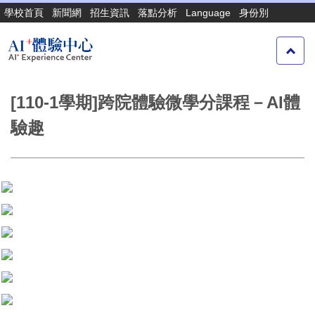
跳
學校首頁
新聞網
招生資訊
落點分析
Language
身份別
到
主
要
內
容
[110-1學期]跨院體驗微學分課程－AI體
區
驗趣